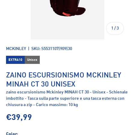
di
1
/
3
MCKINLEY
|
SKU:
S5531107|909|30
EXTRA10
Unisex
ZAINO ESCURSIONISMO MCKINLEY
MINAH CT 30 UNISEX
zaino escursionismo Mckinley MINAH CT 30 - Unisex - Schienale
imbottito - Tasca sulla parte superiore e una tasca esterna con
chiusura a zip - Carico massimo: 10 kg
€39,99
Color: