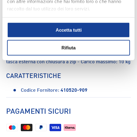
con altre informazioni che hai fornito loro o che hanno
raccolto dal tuo utilizzo dei loro servizi.
DESCRIZIONE
Dalle gite di un giorno in vetta ai pernottamenti, lo zaino
Accetta tutti
Minah Ct 30 litri ha caratteristiche pratiche per
mantenerti comodo in tutte le tue avventure.
CARATTERISTICHE: - Dimensioni: 57x43x20 cm -
Rifiuta
Schienale imbottito - Tasca sulla parte superiore e una
tasca esterna con chiusura a zip - Carico massimo: 10 kg
CARATTERISTICHE
Codice Fornitore:
410520-909
PAGAMENTI SICURI