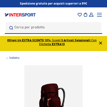
Spedizione gratuita per acquisti superiori a 59€
PASSA AI CONTENUTI
Menu
Borsa
Accedi
Cerca
Cerca
Ottieni Un EXTRA SCONTO 10%
: Scegli
3 Articoli Selezionati
Con
Etichetta
EXTRA10
Indietro
L’immagine 1 è ora disponibile nella visualizzazione galleri