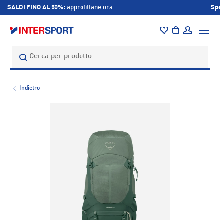
Spedizione gratuita per acquisti superiori a 59€
PASSA AI CONTENUTI
Menu
Borsa
Accedi
Cerca
Cerca
Indietro
L’immagine 1 è ora disponibile nella visualizzazione galleri