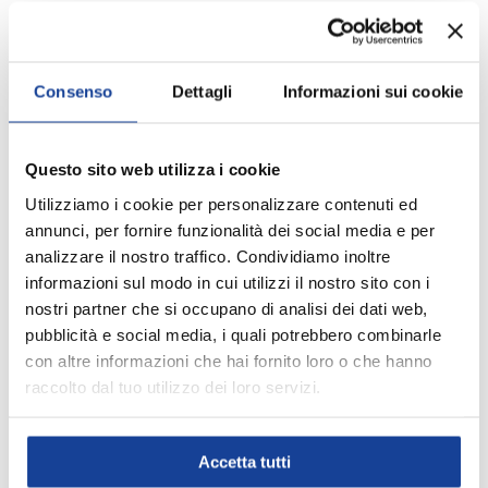
Size
Consenso
Dettagli
Informazioni sui cookie
Q.tà
ESAURITO
-
+
Questo sito web utilizza i cookie
Aggiungi ai Preferiti
Utilizziamo i cookie per personalizzare contenuti ed
annunci, per fornire funzionalità dei social media e per
analizzare il nostro traffico. Condividiamo inoltre
Spedizione e consegna
informazioni sul modo in cui utilizzi il nostro sito con i
nostri partner che si occupano di analisi dei dati web,
pubblicità e social media, i quali potrebbero combinarle
con altre informazioni che hai fornito loro o che hanno
raccolto dal tuo utilizzo dei loro servizi.
DESCRIZIONE
Zaino Escursionismo Osprey Stratos Lt36 - Unisex
Accetta tutti