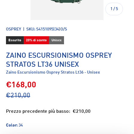
di
1
/
5
OSPREY
|
SKU:
S4151095|34|O/S
Esaurito
20% di sconto
Unisex
ZAINO ESCURSIONISMO OSPREY
STRATOS LT36 UNISEX
Zaino Escursionismo Osprey Stratos Lt36 - Unisex
€168,00
€210,00
Prezzo precedente più basso:
€210,00
Color:
34