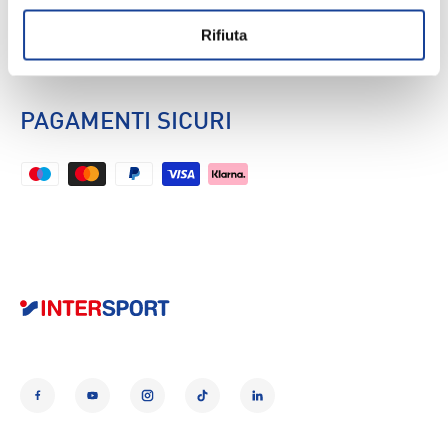
CARATTERISTICHE
Rifiuta
Codice Fornitore:
10007534
PAGAMENTI SICURI
Facebook
YouTube
Instagram
TikTok
LinkedIn