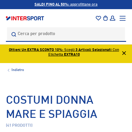
SALDI FINO AL 50%:
approfittane ora
PASSA AI CONTENUTI
Menu
Borsa
Accedi
Cerca
Cerca
Ottieni Un EXTRA SCONTO 10%
: Scegli
3 Articoli Selezionati
Con
Etichetta
EXTRA10
Indietro
COSTUMI DONNA
MARE E SPIAGGIA
(41 PRODOTTI)