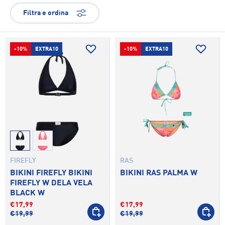
Filtra e ordina
-10%
EXTRA10
-10%
EXTRA10
052
395
FIREFLY
RAS
BIKINI FIREFLY BIKINI
BIKINI RAS PALMA W
FIREFLY W DELA VELA
BLACK W
€17,99
€17,99
SCEGLI OPZIONI
SCEGLI 
€19,99
€19,99