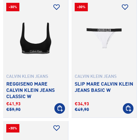
-30%
-30%
CALVIN KLEIN JEANS
CALVIN KLEIN JEANS
REGGISENO MARE
SLIP MARE CALVIN KLEIN
CALVIN KLEIN JEANS
JEANS BASIC W
CLASSIC W
€41,93
€34,93
SCEGLI OPZIONI
SCEGLI 
€59,90
€49,90
-30%