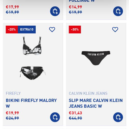
FOLLIAGE W
€17,99
€14,99
SCEGLI OPZIONI
SCEGLI 
€19,99
€19,99
-20%
EXTRA10
-30%
FIREFLY
CALVIN KLEIN JEANS
BIKINI FIREFLY MALORY
SLIP MARE CALVIN KLEIN
W
JEANS BASIC W
€19,99
€31,43
SCEGLI OPZIONI
SCEGLI 
€24,99
€44,90