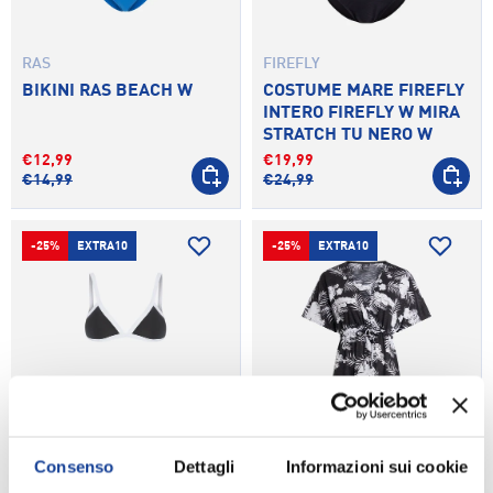
RAS
FIREFLY
BIKINI RAS BEACH W
COSTUME MARE FIREFLY
INTERO FIREFLY W MIRA
STRATCH TU NERO W
€12,99
€19,99
SCEGLI OPZIONI
SCEGLI 
€14,99
€24,99
-25%
EXTRA10
-25%
EXTRA10
Consenso
Dettagli
Informazioni sui cookie
RAS
FIREFLY