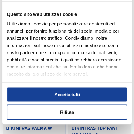
BIKINI RAS CRESSA W
COPRICOSTUME FIREFLY
COPRICOSTUME FIREFLY
Questo sito web utilizza i cookie
W LINA ST FLOWER
Utilizziamo i cookie per personalizzare contenuti ed
BLACK W
annunci, per fornire funzionalità dei social media e per
€14,99
€14,99
SCEGLI OPZIONI
SCEGLI 
€19,99
€19,99
analizzare il nostro traffico. Condividiamo inoltre
informazioni sul modo in cui utilizzi il nostro sito con i
nostri partner che si occupano di analisi dei dati web,
-10%
EXTRA10
-25%
EXTRA10
pubblicità e social media, i quali potrebbero combinarle
con altre informazioni che hai fornito loro o che hanno
raccolto dal tuo utilizzo dei loro servizi.
Accetta tutti
Rifiuta
RAS
RAS
BIKINI RAS PALMA W
BIKINI RAS TOP FANT